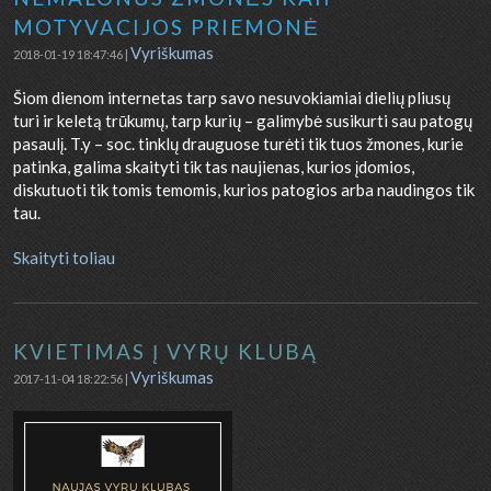
MOTYVACIJOS PRIEMONĖ
Vyriškumas
2018-01-19 18:47:46 |
Šiom dienom internetas tarp savo nesuvokiamiai dielių pliusų
turi ir keletą trūkumų, tarp kurių – galimybė susikurti sau patogų
pasaulį. T.y – soc. tinklų drauguose turėti tik tuos žmones, kurie
patinka, galima skaityti tik tas naujienas, kurios įdomios,
diskutuoti tik tomis temomis, kurios patogios arba naudingos tik
tau.
Skaityti toliau
KVIETIMAS Į VYRŲ KLUBĄ
Vyriškumas
2017-11-04 18:22:56 |