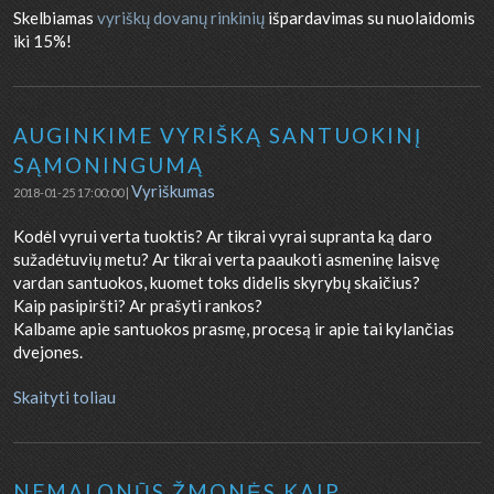
Skelbiamas
vyriškų dovanų rinkinių
išpardavimas su nuolaidomis
iki 15%!
AUGINKIME VYRIŠKĄ SANTUOKINĮ
SĄMONINGUMĄ
Vyriškumas
2018-01-25 17:00:00 |
Kodėl vyrui verta tuoktis? Ar tikrai vyrai supranta ką daro
sužadėtuvių metu? Ar tikrai verta paaukoti asmeninę laisvę
vardan santuokos, kuomet toks didelis skyrybų skaičius?
Kaip pasipiršti? Ar prašyti rankos?
Kalbame apie santuokos prasmę, procesą ir apie tai kylančias
dvejones.
Skaityti toliau
NEMALONŪS ŽMONĖS KAIP