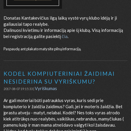
Donatas Kantakevičius ilgą laiką vystė vyrų klubo idėją ir ji
galiausiai tapo realybe.
Dalinuosi kvietimu ir informaciją apie šį klubą. Visą informaciją
bei registraciją galite pasiektį
čia
.
Paspaudę ant plakato matysite pilną informaciją.
KODĖL KOMPIUTERINIAI ŽAIDIMAI
NESIDERINA SU VYRIŠKUMU?
Vyriškumas
2017-08-07 19:15:33 |
Ar gali moteriai būti patrauklus vyras, kuris sėdi prie
kompiuterio ir žaidžia žaidimus? Gali, jei ir moteris žaidžia. Bet
įprastu atveju - matyt, nelabai. Kodėl? Nes toks vyras atrodo
kiek atitrūkęs nuo realybės, vaikiškas, nebrandus, mamyčiukas (
pamenu kaip ir man mama atnešdavo valgyti kol žaisdavau.