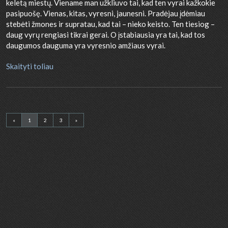
keletą miestų. Viename man užkliuvo tai, kad ten vyrai kažkokie
pasipuošę. Vienas, kitas, vyresni, jaunesni. Pradėjau įdėmiau
stebėti žmones ir supratau, kad tai – nieko keisto. Ten tiesiog –
daug vyrų rengiasi tikrai gerai. O įstabiausia yra tai, kad tos
daugumos dauguma yra vyresnio amžiaus vyrai.
Skaityti toliau
«
1
2
3
»