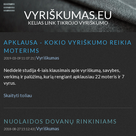
VYRIŠKUMAS.EU
KELIAS LINK TIKROJO VYRIŠKUMO
APKLAUSA - KOKIO VYRIŠKUMO REIKIA
MOTERIMS
Vyriškumas
2019-03-09 11:07:21 |
Nedidelė studija 4-iais klausimais apie vyriškumą, savybes,
verkimą ir palūžimą, kurią rengiant apklausiau 22 moteris ir 7
vyrus.
Skaityti toliau
NUOLAIDOS DOVANŲ RINKINIAMS
Vyriškumas
2018-08-27 15:12:43 |