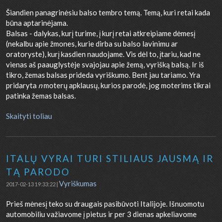
Šiandien panagrinėsiu balso tembro temą. Temą, kuri retai kada
būna aptarinėjama.
Balsas - dalykas, kurį turime, į kurį retai atkreipiame dėmesį
(nekalbu apie žmones, kurie dirba su balso lavinimu ar
oratoryste), kurį kasdien naudojame. Vis dėl to, įtariu, kad ne
vienas aš paauglystėje svajojau apie žemą, vyrišką balsą. Ir iš
tikro, žemas balsas prideda vyriškumo. Bent jau tariamo. Yra
pridaryta
n
moterų apklausų, kurios parodė, jog moterims tikrai
patinka žemas balsas.
Skaityti toliau
ITALŲ VYRAI TURI STILIAUS JAUSMĄ IR
TĄ PARODO
Vyriškumas
2017-02-13 19:33:22 |
Prieš mėnesį teko su draugais pasibūvoti Italijoje. Išnuomotu
automobiliu važiavome į pietus ir per 3 dienas apkeliavome