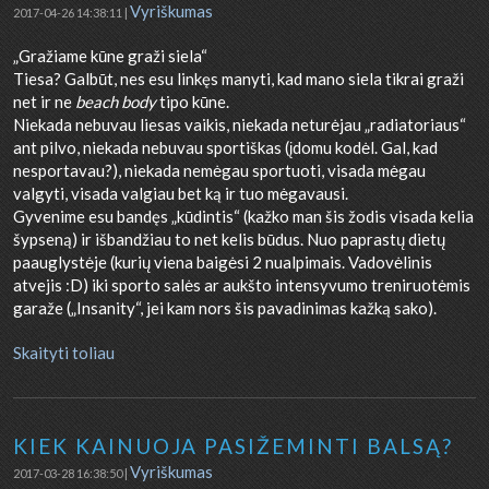
Vyriškumas
2017-04-26 14:38:11 |
„Gražiame kūne graži siela“
Tiesa? Galbūt, nes esu linkęs manyti, kad mano siela tikrai graži
net ir ne
beach body
tipo kūne.
Niekada nebuvau liesas vaikis, niekada neturėjau „radiatoriaus“
ant pilvo, niekada nebuvau sportiškas (įdomu kodėl. Gal, kad
nesportavau?), niekada nemėgau sportuoti, visada mėgau
valgyti, visada valgiau bet ką ir tuo mėgavausi.
Gyvenime esu bandęs „kūdintis“ (kažko man šis žodis visada kelia
šypseną) ir išbandžiau to net kelis būdus. Nuo paprastų dietų
paauglystėje (kurių viena baigėsi 2 nualpimais. Vadovėlinis
atvejis :D) iki sporto salės ar aukšto intensyvumo treniruotėmis
garaže („Insanity“, jei kam nors šis pavadinimas kažką sako).
Skaityti toliau
KIEK KAINUOJA PASIŽEMINTI BALSĄ?
Vyriškumas
2017-03-28 16:38:50 |