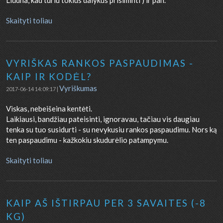
Liūdna, kad turiu tokius dalykus prisiminti ) ir pan.
Skaityti toliau
VYRIŠKAS RANKOS PASPAUDIMAS -
KAIP IR KODĖL?
Vyriškumas
2017-06-14 14:09:17 |
Viskas, nebeišeina kentėti.
Laikiausi, bandžiau pateisinti, ignoravau, tačiau vis daugiau
tenka su tuo susidurti - su nevykusiu rankos paspaudimu. Nors ką
ten paspaudimu - kažkokiu skudurėlio patampymu.
Skaityti toliau
KAIP AŠ IŠTIRPAU PER 3 SAVAITES (-8
KG)