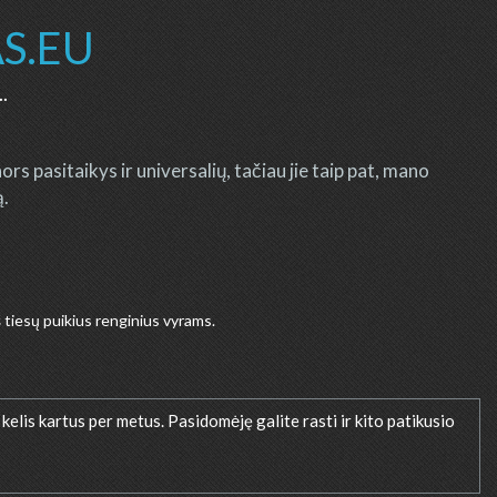
S.EU
..
ors pasitaikys ir universalių, tačiau jie taip pat, mano
ą.
š tiesų puikius renginius vyrams.
 kelis kartus per metus. Pasidomėję galite rasti ir kito patikusio