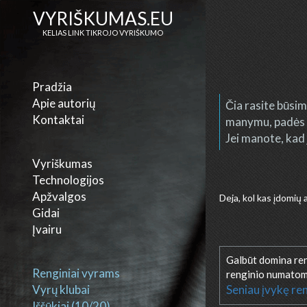
VYRIŠKUMAS.EU
KELIAS LINK TIKROJO VYRIŠKUMO
Pradžia
Apie autorių
Čia rasite būsimu
Kontaktai
manymu, padės p
Jei manote, kad 
Vyriškumas
Technologijos
Apžvalgos
Deja, kol kas įdomių 
Gidai
Įvairu
Galbūt domina reng
Renginiai vyrams
renginio numatom
Vyrų klubai
Seniau įvykę ren
Iššūkiai (10/20)