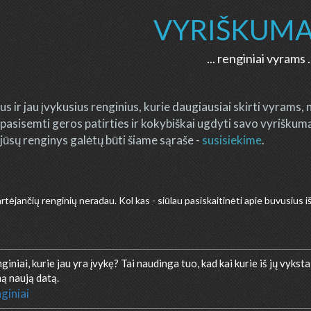
VYRIŠKUMA
... renginiai vyrams .
s ir jau įvykusius renginius, kurie daugiausiai skirti vyrams, n
asisemti geros patirties ir kokybiškai ugdyti savo vyriškum
jūsų renginys galėtų būti šiame sąraše -
susisiekime
.
artėjančių renginių neradau. Kol kas - siūlau pasiskaitinėti apie buvusius i
iniai, kurie jau yra įvykę? Tai naudinga tuo, kad kai kurie iš jų vyksta
ą naują datą.
giniai