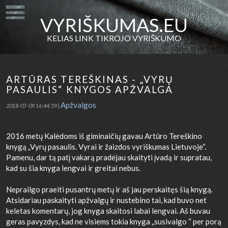
VYRIŠKUMAS.EU
KELIAS LINK TIKROJO VYRIŠKUMO
ARTŪRAS TEREŠKINAS - „VYRŲ
PASAULIS“ KNYGOS APŽVALGA
Apžvalgos
2018-07-09 16:44:59 |
2016 metų Kalėdoms iš giminaičių gavau Artūro Tereškino
knygą „Vyrų pasaulis. Vyrai ir žaizdos vyriškumas Lietuvoje“.
Pamenu, dar tą patį vakarą pradėjau skaityti įvadą ir supratau,
kad su šia knyga lengvai ir greitai nebus.
Neprailgo praeiti pusantrų metų ir aš jau perskaitęs šią knygą.
Atsidariau paskaityti apžvalgų ir nustebino tai, kad buvo net
keletas komentarų, jog knyga skaitosi labai lengvai. Aš buvau
geras pavyzdys, kad ne visiems tokia knyga „susivalgo “ per porą