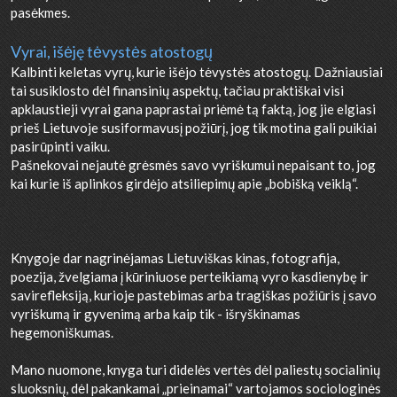
pasėkmes.
Vyrai, išėję tėvystės atostogų
Kalbinti keletas vyrų, kurie išėjo tėvystės atostogų. Dažniausiai
tai susiklosto dėl finansinių aspektų, tačiau praktiškai visi
apklaustieji vyrai gana paprastai priėmė tą faktą, jog jie elgiasi
prieš Lietuvoje susiformavusį požiūrį, jog tik motina gali puikiai
pasirūpinti vaiku.
Pašnekovai nejautė grėsmės savo vyriškumui nepaisant to, jog
kai kurie iš aplinkos girdėjo atsiliepimų apie „bobišką veiklą“.
Knygoje dar nagrinėjamas Lietuviškas kinas, fotografija,
poezija, žvelgiama į kūriniuose perteikiamą vyro kasdienybę ir
savirefleksiją, kurioje pastebimas arba tragiškas požiūris į savo
vyriškumą ir gyvenimą arba kaip tik - išryškinamas
hegemoniškumas.
Mano nuomone, knyga turi didelės vertės dėl paliestų socialinių
sluoksnių, dėl pakankamai „prieinamai“ vartojamos sociologinės