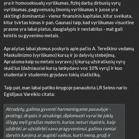
yra ir homoseksualų vyriškumas, fizinį darbą dirbusių vyrų
vyriškumas, pagyvenusių žmonių vyriškumas ir juose yra
skirtingi dominantai - vienur finansinis kapitalas, kitur sveikata,
kitur tvirtas kūnas ir pan. Gaunasi taip, kad vyriškumas visuotine
prasme yra labai platus, daugialypis ir nestabilus - mat gali
keistis su gyvenimo metais.
Aprašytas labai įdomus poskyris apie pačio A. Tereškino vedamą
Maskulinizmo (vyriškumo) kursą ir jo dalyvių stebėjimą.
Aprašoma kaip su metais svyravo į šį kursą užsirašiusių vyrų
skaičius (dažniausiai kursą lankydavo vos 10% vyrų) ir kuo
studentai ir studentės grįsdavo tokią statistiką.
Taip pat, man labai patiko knygoje panaudota LR Seimo nario
Egidijaus Vareikio citata:
Atrodytų, galima gyventi harmoningame pasaulyje -
protingi, drąsūs ir atsakingi, diplomuoti vyrai be jokių
išlygų myli gražias moteris, kurios neturi rūpintis, kaip
uždirbti ar užsidirbti savo pragyvenimui, galima ramiai
darytis karjerą ar auginti vaikus, kurti meną, grožį ir