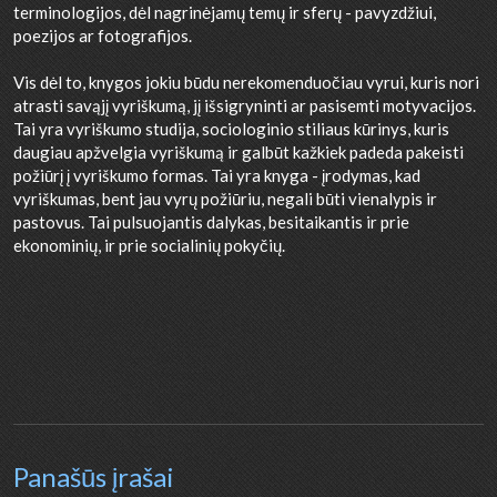
terminologijos, dėl nagrinėjamų temų ir sferų - pavyzdžiui,
poezijos ar fotografijos.
Vis dėl to, knygos jokiu būdu nerekomenduočiau vyrui, kuris nori
atrasti savąjį vyriškumą, jį išsigryninti ar pasisemti motyvacijos.
Tai yra vyriškumo studija, sociologinio stiliaus kūrinys, kuris
daugiau apžvelgia vyriškumą ir galbūt kažkiek padeda pakeisti
požiūrį į vyriškumo formas. Tai yra knyga - įrodymas, kad
vyriškumas, bent jau vyrų požiūriu, negali būti vienalypis ir
pastovus. Tai pulsuojantis dalykas, besitaikantis ir prie
ekonominių, ir prie socialinių pokyčių.
Panašūs įrašai