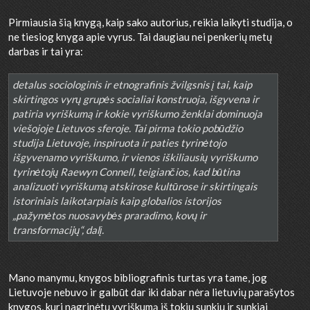
Pirmiausia šią knygą, kaip sako autorius, reikia laikyti studija, o
ne tiesiog knyga apie vyrus. Tai daugiau nei penkerių metų
darbas ir tai yra:
detalus sociologinis ir etnografinis žvilgsnis į tai, kaip
skirtingos vyrų grupės socialiai konstruoja, išgyvena ir
patiria vyriškumą ir kokie vyriškumo ženklai dominuoja
viešojoje Lietuvos sferoje. Tai pirma tokio pobūdžio
studija Lietuvoje, inspiruota ir paties tyrinėtojo
išgyvenamo vyriškumo, ir vienos iškiliausių vyriškumo
tyrinėtojų Raewyn Connell, teigiančios, kad būtina
analizuoti vyriškumą atskirose kultūrose ir skirtingais
istoriniais laikotarpiais kaip globalios istorijos
„pažymėtos nuosavybės praradimo, kovų ir
transformacijų“, dalį.
Mano manymu, knygos bibliografinis turtas yra tame, jog
Lietuvoje nebuvo ir galbūt dar iki dabar nėra lietuvių parašytos
knygos, kuri nagrinėtų vyriškumą iš tokių sunkių ir sunkiai