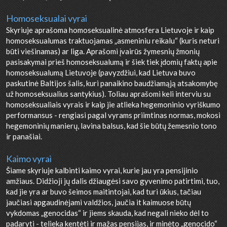
Homoseksualai vyrai
Skyriuje aprašoma homoseksualinė atmosfera Lietuvoje ir kaip
homoseksualumas traktuojamas „asmeniniu reikalu“ (kuris neturi
būti viešinamas) ar liga. Aprašomi įvairūs žymesnių žmonių
pasisakymai prieš homoseksualumą ir šiek tiek įdomių faktų apie
homoseksualumą Lietuvoje (pavyzdžiui, kad Lietuva buvo
paskutinė Baltijos šalis, kuri panaikino baudžiamąją atsakomybę
už homoseksualius santykius). Toliau aprašomi keli interviu su
homoseksualiais vyrais ir kaip jie atlieka hegemoninio vyriškumo
performansus - rengiasi pagal vyrams priimtinas normas, mokosi
hegemoninių manierų, lavina balsus, kad šie būtų žemesnio tono
ir panašiai.
Kaimo vyrai
Šiame skyriuje kalbinti kaimo vyrai, kurie jau yra pensijinio
amžiaus. Didžioji jų dalis džiaugėsi savo gyvenimo patirtimi, tuo,
kad jie yra ar buvo šeimos maitintojai, kad turi ūkius, tačiau
jaučiasi apgaudinėjami valdžios, jaučia it kaimuose būtų
vykdomas „genocidas“ ir jiems skauda, kad negali nieko dėl to
padaryti - telieka kentėti ir mažas pensijas, ir minėto „genocido“