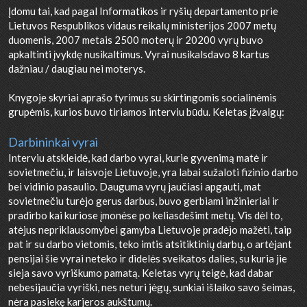
Įdomu tai, kad pagal Informatikos ir ryšių departamento prie
Lietuvos Respublikos vidaus reikalų ministerijos 2007 metų
duomenis, 2007 metais 2500 moterų ir 20200 vyrų buvo
apkaltinti įvykdę nusikaltimus. Vyrai nusikalsdavo 8 kartus
dažniau / daugiau nei moterys.
Knygoje skyriai aprašo tyrimus su skirtingomis socialinėmis
grupėmis, kurios buvo tiriamos interviu būdu. Keletas įžvalgų:
Darbininkai vyrai
Interviu atskleidė, kad darbo vyrai, kurie gyvenimą matė ir
sovietmečiu, ir laisvoje Lietuvoje, yra labai sužaloti fizinio darbo
bei vidinio pasaulio. Dauguma vyrų jaučiasi apgauti, mat
sovietmečiu turėjo gerus darbus, buvo gerbiami inžinieriai ir
pradirbo kai kuriose įmonėse po keliasdešimt metų. Vis dėl to,
atėjus nepriklausomybei gamyba Lietuvoje pradėjo mažėti, taip
pat ir su darbo vietomis, teko imtis atsitiktinių darbų, o artėjant
pensijai šie vyrai neteko ir didelės sveikatos dalies, su kuria jie
sieja savo vyriškumo pamatą. Keletas vyrų teigė, kad dabar
nebesijaučia vyriški, nes neturi jėgų, sunkiai išlaiko savo šeimas,
nėra pasiekę karjeros aukštumų.