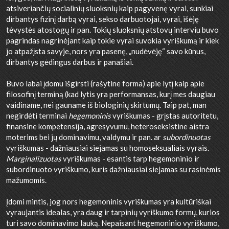
atsiveriančių socialinių sluoksnių kaip pagyvenę vyrai, sunkiai
dirbantys fizinį darbą vyrai, sekso darbuotojai, vyrai, išėję
tėvystės atostogų ir pan. Tokių sluoksnių atstovų interviu buvo
pagrindas nagrinėjant kaip tokie vyrai suvokia vyriškumą ir kiek
jo atpažįsta savyje, nors yra pasenę, „nudėvėję“ savo kūnus,
dirbantys gėdingus darbus ir panašiai.
Buvo labai įdomu išgirsti (rašytine forma) apie lytį kaip apie
filosofinį terminą (kad lytis yra performansas, kurį mes daugiau
vaidiname, nei gauname iš biologinių skirtumų. Taip pat, man
negirdėti terminai
hegemoninis
vyriškumas - grįstas autoritetu,
finansine kompetensija, agresyvumu, heteroseksistine aistra
moterims bei jų dominavimu, valdymu ir pan. ar
subordinuotas
vyriškumas - dažniausiai siejamas su homoseksualiais vyrais.
Marginalizuotas
vyriškumas - esantis tarp hegemoninio ir
subordinuoto vyriškumo, kuris dažniausiai siejamas su rasinėmis
mažumomis.
Įdomi mintis, jog nors hegemoninis vyriškumas yra kultūriškai
vyraujantis idealas, yra daug ir tarpinių vyriškumo formų, kurios
turi savo dominavimo lauką. Nepaisant hegemoninio vyriškumo,