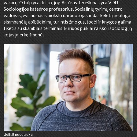
vakarų. O taip yra dėl to, jog Artūras Tereškinas yra VDU
Sociologijos katedros profesorius, Socialinių tyrimų centro
vadovas, vyriausiasis mokslo darbuotojas ir dar keletą neblogai
skambančių apibūdinimų turintis žmogus, todėl ir knygos galima
tikėtis su skambiais terminais, kuriuos puikiai raiško į sociologiją
kojas įmerkę žmonės.
delfi.lt nuotrauka