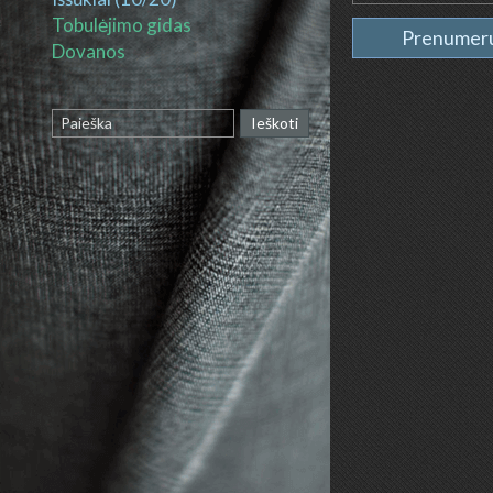
Tobulėjimo gidas
Prenumeru
Dovanos
Ieškoti