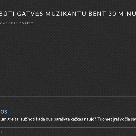
ABŪTI GATVĖS MUZIKANTU BENT 30 MINU
a: 2017-03-19 15:41:12
tų.
os
m greitai sužinoti kada bus parašyta kažkas naujo? Tuomet įrašyk čia savo