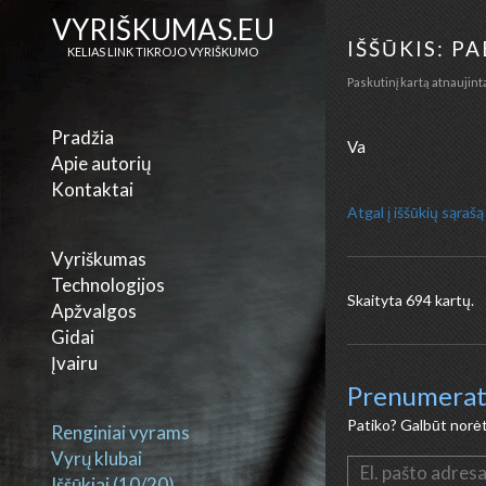
VYRIŠKUMAS.EU
IŠŠŪKIS: P
KELIAS LINK TIKROJO VYRIŠKUMO
Paskutinį kartą atnaujint
Pradžia
Va
Apie autorių
Kontaktai
Atgal į iššūkių sąrašą
Vyriškumas
Technologijos
Skaityta 694 kar
Apžvalgos
Gidai
Įvairu
Prenumerat
Patiko? Galbūt norėtu
Renginiai vyrams
Vyrų klubai
Iššūkiai (10/20)